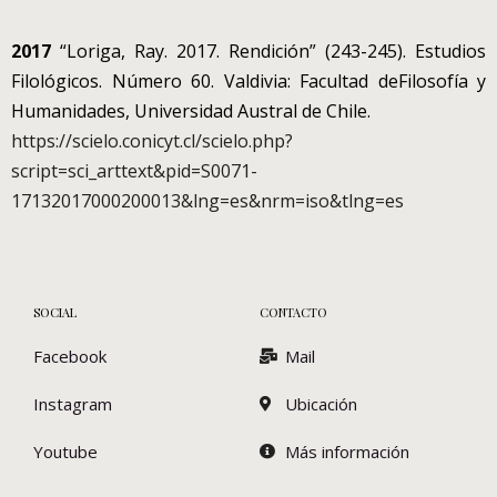
2017
“Loriga, Ray. 2017. Rendición” (243-245). Estudios
Filológicos. Número 60. Valdivia: Facultad deFilosofía y
Humanidades, Universidad Austral de Chile.
https://scielo.conicyt.cl/scielo.php?
script=sci_arttext&pid=S0071-
17132017000200013&lng=es&nrm=iso&tlng=es
SOCIAL
CONTACTO
Facebook
Mail
Instagram
Ubicación
Youtube
Más información